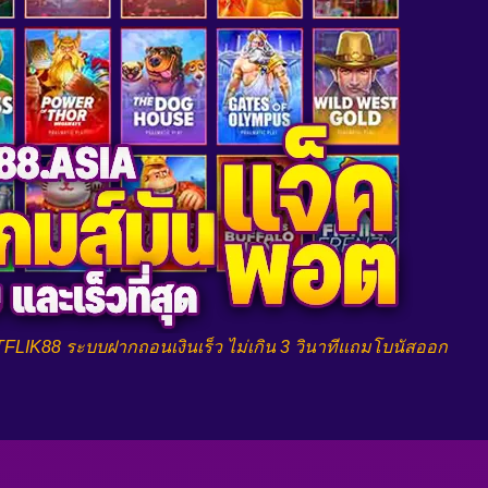
TFLIK88 ระบบฝากถอนเงินเร็ว ไม่เกิน 3 วินาทีแถมโบนัสออก