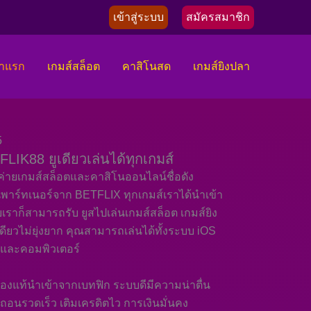
เข้าสู่ระบบ
สมัครสมาชิก
้าแรก
เกมส์สล็อต
คาสิโนสด
เกมส์ยิงปลา
5
LIK88 ยูเดียวเล่นได้ทุกเกมส์
ค่ายเกมส์สล็อตและคาสิโนออนไลน์ชื่อดัง
พาร์ทเนอร์จาก BETFLIX ทุกเกมส์เราได้นำเข้า
เราก็สามารถรับ ยูสไปเล่นเกมส์สล็อต เกมส์ยิง
ียวไม่ยุ่งยาก คุณสามารถเล่นได้ทั้งระบบ iOS
ือและคอมพิวเตอร์
องแท้นำเข้าจากเบทฟิก ระบบดีมีความน่าตื่น
ฝากถอนรวดเร็ว เติมเครดิตไว การเงินมั่นคง