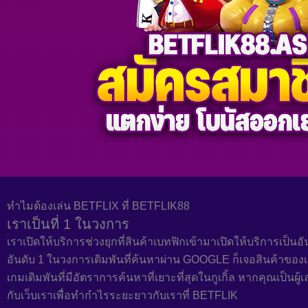
ทำไมต้องเล่น BETFLIX ที่ BETFLIK88
เราเป็นที่ 1 ในวงการ
เราเปิดให้บริการช่วงยุกที่สินค้าเบทฟิกเข้ามาเปิดให้บริการเป็นอ
อันดับ 1 ในวงการเดิมพันที่ค้นหาผ่าน GOOGLE ก็เจอสินค้าของเ
เกมเดิมพันที่มีอัตราการค้นหาที่เยาะที่สุดในกูเกิ้ล หากคุณเป็น
กับเว็บเราเพื่อทำกำไรระยะยาวกับเราที่ BETFLIK