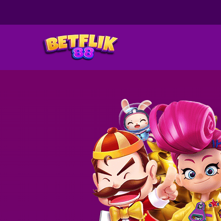
Skip
to
content