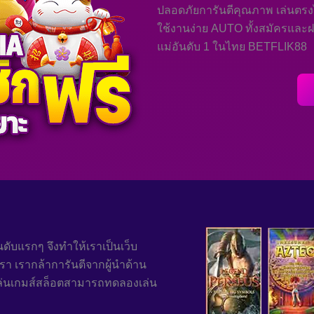
ปลอดภัยการันตีคุณภาพ เล่นตรงไ
ใช้งานง่าย AUTO ทั้งสมัครและฝาก
แม่อันดับ 1 ในไทย BETFLIK88
ันดับแรกๆ จึงทำให้เราเป็นเว็บ
รา เรากล้าการันตีจากผู้นำด้าน
ผู้เล่นเกมส์สล็อตสามารถทดลองเล่น