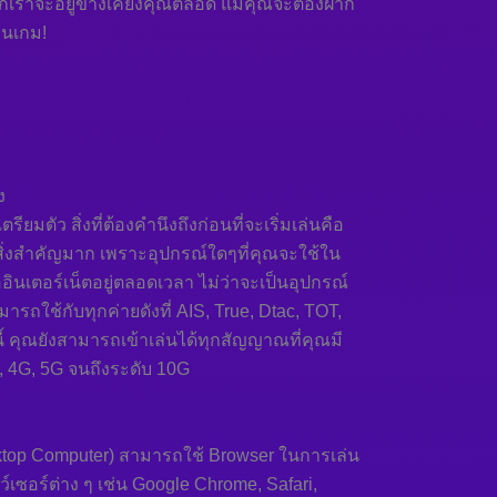
พ้ พวกเราจะอยู่ข้างเคียงคุณตลอด แม้คุณจะต้องฝาก
่นเกม!
ง
ตัว สิ่งที่ต้องคำนึงถึงก่อนที่จะเริ่มเล่นคือ
็นสิ่งสำคัญมาก เพราะอุปกรณ์ใดๆที่คุณจะใช้ใน
ออินเตอร์เน็ตอยู่ตลอดเวลา ไม่ว่าจะเป็นอุปกรณ์
รถใช้กับทุกค่ายดังที่ AIS, True, Dtac, TOT,
้ คุณยังสามารถเข้าเล่นได้ทุกสัญญาณที่คุณมี
, 4G, 5G จนถึงระดับ 10G
sktop Computer) สามารถใช้ Browser ในการเล่น
์เซอร์ต่าง ๆ เช่น Google Chrome, Safari,