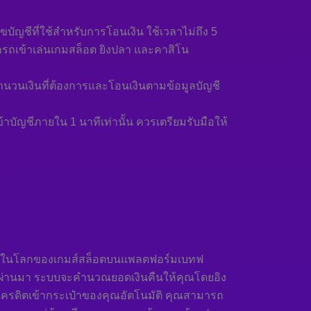
บัญชีที่ใช้สำหรับการโอนเงิน ใช้เวลาไม่ถึง 5
มารถเข้าเล่นเกมสล็อต ยิงปลา และคาสิโน
นวนเงินที่ต้องการและโอนเงินตามข้อมูลบัญชี
าบัญชีภายใน 1 นาทีเท่านั้น ควรเตรียมรับมือให้
สมาชิกในโลกของเกมส์สล็อตบนแพลตฟอร์มเบทฟ
์ที่ผ่านมา ระบบจะคำนวณยอดเงินคืนให้คุณโดยอิง
เครดิตเข้ากระเป๋าของคุณอัตโนมัติ คุณสามารถ