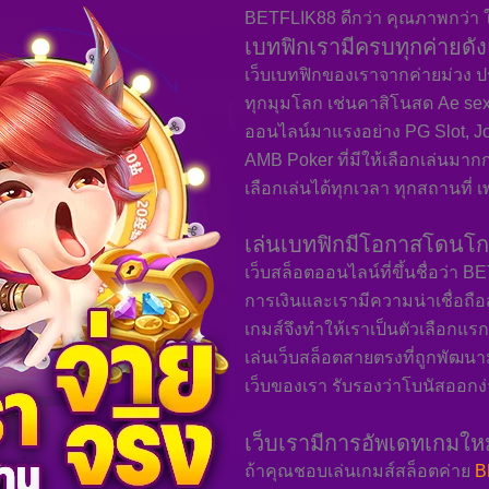
BETFLIK88 ดีกว่า คุณภาพกว่า ใ
เบทฟิกเรามีครบทุกค่ายดัง
เว็บเบทฟิกของเราจากค่ายม่ว
ทุกมุมโลก เช่นคาสิโนสด Ae se
ออนไลน์มาแรงอย่าง PG Slot, Joke
AMB Poker ที่มีให้เลือกเล่นม
เลือกเล่นได้ทุกเวลา ทุกสถานที่ 
เล่นเบทฟิกมีโอกาสโดนโ
เว็บสล็อตออนไลน์ที่ขึ้นชื่อว่า 
การเงินและเรามีความน่าเชื่อถือส
เกมส์จึงทำให้เราเป็นตัวเลือกแรก
เล่นเว็บสล็อตสายตรงที่ถูกพัฒน
เว็บของเรา รับรองว่าโบนัสออก
เว็บเรามีการอัพเดทเกมใ
ถ้าคุณชอบเล่นเกมส์สล็อตค่าย
B