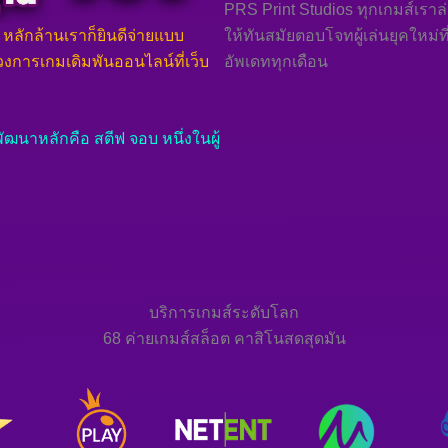
PRS Print Studios ทุกเกมส์เรา
หลักล้านเราก็ยินดีจ่ายแบบ
ให้ทันสมัยตอบโจทผู้เล่นยุคให
การเกมเดิมพันออนไลน์ที่เว็บ
อัพเดททุกเดือน
้พัฒนาหลักคือ สตีฟ จอบ หนึ่งในผู้
บริการเกมส์ระดับโลก
68 ค่ายเกมส์สล็อต คาสิโนสดสุดมัน