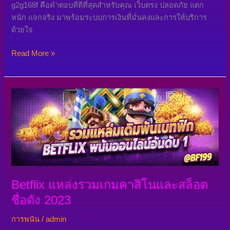
g2g168f คือคำตอบที่ดีที่สุดสำหรับคุณ เว็บตรง ปลอดภัย แตก
หนัก แจกจริง มาพร้อมระบบการเงินที่มั่นคงและการให้บริการ
ด้วยใจ
g2g168f
Read More »
ยิ่ง
เล่น
เยอะ
ยิ่ง
ได้
คืน
เยอะ
พร้อม
สิทธิ
พิเศษ
Betflix แหล่งรวมเกมคาสิโนและสล็อต
มากมาย
ชื่อดัง 2023
การพนัน
/
admin