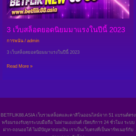
3 เว็บสล็อตยอดนิยมมาแรงในปีนี้ 2023
การพนัน
/
admin
3 เว็บสล็อตยอดนิยมมาแรงในปีนี้ 2023
3
Read More »
เว็บ
สล็อต
ยอด
นิยม
มา
แรง
BETFLIK88.ASIA เว็บรวมสล็อตและคาสิโนออนไลน์จาก 51 แบรนด์ตรง
ใน
พร้อมรองรับทุกระบบมือถือ ไม่ผ่านเอเย่นต์ เปิดบริการ 24 ชั่วโมง ระบบ
ปี
ฝาก-ถอนออโต้ ไม่มีปัญหาถอนเงิน เราเป็นเว็บตรงที่เป็นพาร์ทเนอร์กับ
นี้