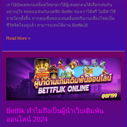
เราได้อัพเดทเกมสล็อตใหม่ๆมาให้ผู้เล่นทุกคนได้เลือกเล่นกัน
อย่างจุใจ ทดลองเล่นกับเบทฟิก Betflix ของเราได้ฟรี ไม่มีค่าใช้
จ่ายใดๆทั้งสิ้น หากคุณชื่นชอบเล่นสล็อตหรือเกมเสี่ยงโชคเป็น
ชีวิตจิตใจอยู่แล้ว สามารถเล่นได้ผ่าน Betflik28
Betflix
Read More »
แหล่ง
รวม
เกม
คา
สิ
โน
และ
สล็อต
ชื่อ
ดัง
Betflik ทำไมถึงเป็นผู้นำเว็บเดิมพัน
2023
ออนไลน์ 2024