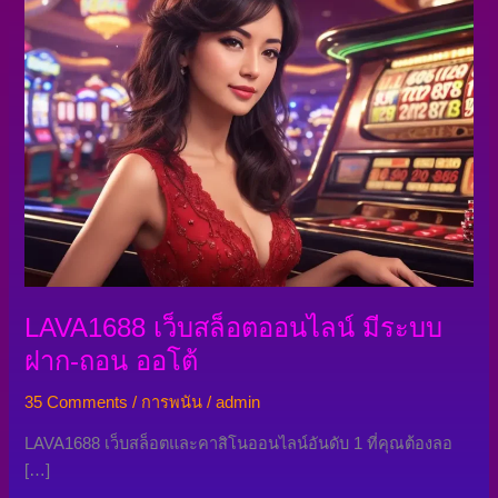
LAVA1688 เว็บสล็อตออนไลน์ มีระบบ
ฝาก-ถอน ออโต้
35 Comments
/
การพนัน
/
admin
LAVA1688 เว็บสล็อตและคาสิโนออนไลน์อันดับ 1 ที่คุณต้องลอ
[…]